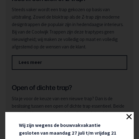
Steeds vaker wordt een trap gekozen op basis van
uitstraling. Zowel de bloktrap als de Z-trap zijn moderne
designtrappen die populair zijn in hedendaagse interieurs.
Bij van de Coolwijk Trappen zijn deze traptypes geen
nieuwigheid; wij maken ze volledig op maat en volledig
afgestemd op de wensen van de klant.
Lees meer
Open of dichte trap?
Sta je voor de keuze van een nieuwe trap? Dan is de
beslissing tussen een open of dichte trap essentieel. Beide
opties hebben voor- en nadelen die aansluiten bij
verschillende woonstijlen en behoeften. Laten we eens
Wij zijn wegens de bouwvakvakantie
bekijken welke trap het beste bij jouw situatie past.
gesloten van maandag 27 juli t/m vrijdag 21