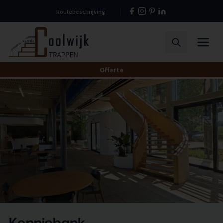
Naar
Routebeschrijving
hoofdinhoud
Home
Menu
Zoeken
Offerte
Kennisbank