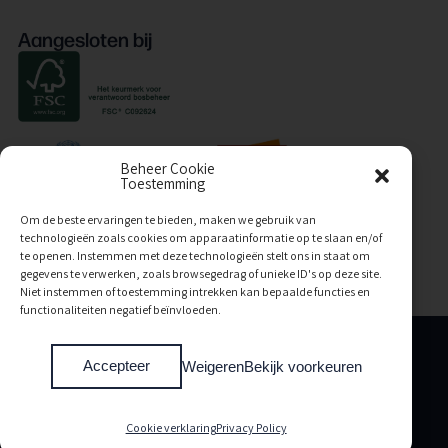
Aangesloten bij
Beheer Cookie
Toestemming
Om de beste ervaringen te bieden, maken we gebruik van
technologieën zoals cookies om apparaatinformatie op te slaan en/of
te openen. Instemmen met deze technologieën stelt ons in staat om
gegevens te verwerken, zoals browsegedrag of unieke ID's op deze site.
Niet instemmen of toestemming intrekken kan bepaalde functies en
functionaliteiten negatief beïnvloeden.
Algemene voorwaarden
Accepteer
Weigeren
Bekijk voorkeuren
Privacy policy
Cookie verklaring
Copyright Van de Coolwijk Trappen 2026
Cookie verklaring
Privacy Policy