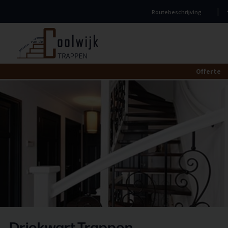
Naar
Routebeschrijving
hoofdinhoud
Home
Offerte
Driekwart Trappen