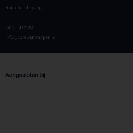
Routebeschrijving
0412 – 462364
info@coolwijktrappen.nl
Aangesloten bij
Algemene voorwaarden
Privacy policy
Cookie verklaring