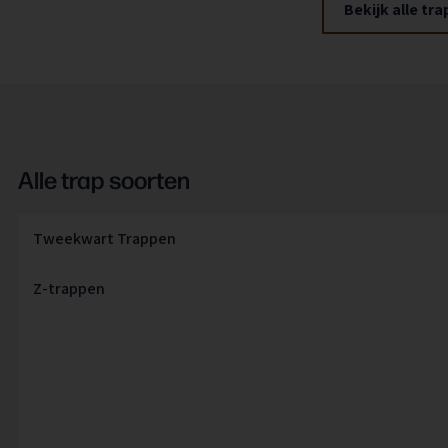
Bekijk alle tr
Alle trap soorten
Tweekwart Trappen
Z-trappen
Bloktrappen
Ronde trappen
Bordestrappen