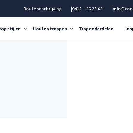
Routebeschrijving
0412 – 46 23 64
info@cool
rap stijlen
Houten trappen
Traponderdelen
Ins