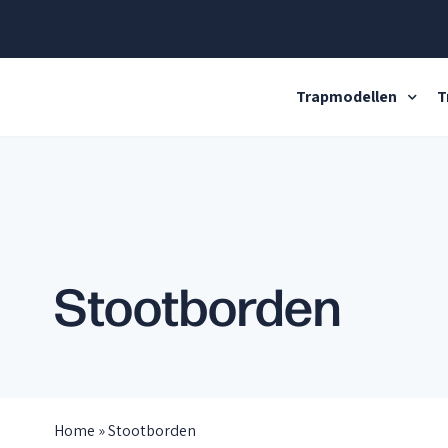
Naar
hoofdinhoud
Home
Trapmodellen
T
Stootborden
Home
»
Stootborden