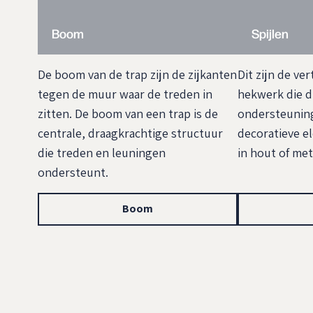
Boom
Spijlen
De boom van de trap zijn de zijkanten
Dit zijn de ver
tegen de muur waar de treden in
hekwerk die d
zitten. De boom van een trap is de
ondersteuning
centrale, draagkrachtige structuur
decoratieve e
die treden en leuningen
in hout of met
ondersteunt.
Boom