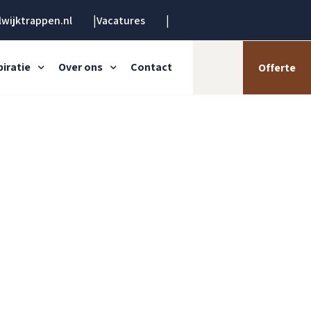
wijktrappen.nl
Vacatures
piratie
Over ons
Contact
Offerte
Zoeken