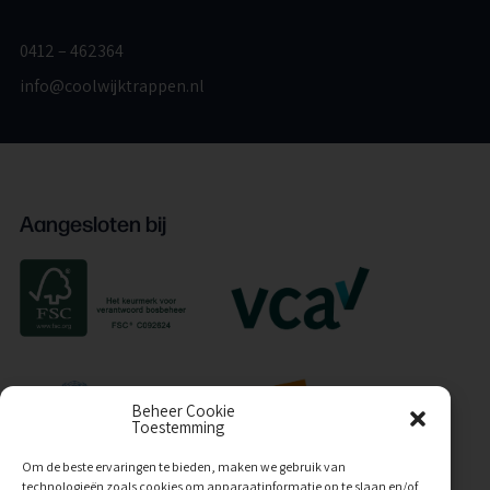
0412 – 462364
info@coolwijktrappen.nl
Aangesloten bij
Beheer Cookie
Toestemming
Om de beste ervaringen te bieden, maken we gebruik van
technologieën zoals cookies om apparaatinformatie op te slaan en/of