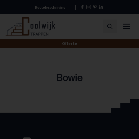
Naar
Routebeschrijving
hoofdinhoud
Home
Menu
Zoeken
Offerte
Bowie