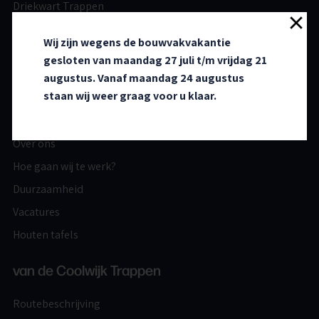
Driekwart Trappen
Tweekwart Trappen
Wij zijn wegens de bouwvakvakantie
S-trappen
gesloten van maandag 27 juli t/m vrijdag 21
Z-trappen
augustus. Vanaf maandag 24 augustus
staan wij weer graag voor u klaar.
Meer weten
Over ons
Hoe gaan wij te werk?
Duurzaamheid
Vacatures
Houten tafels
van de Coolwijk Trappen
Routebeschrijving