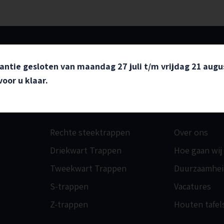
ntie gesloten van maandag 27 juli t/m vrijdag 21 aug
oor u klaar.
Modellen
Meer wete
Rechte steektrappen
Over ons
Driekwart Trappen
Hoe gaan wij
Tweekwart Trappen
Duurzaamhei
S-trappen
Vacatures
Z-trappen
Houten tafel