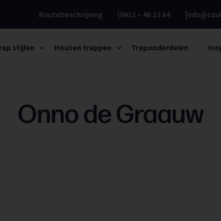
Routebeschrijving
0412 – 46 23 64
info@cool
rap stijlen
Houten trappen
Traponderdelen
Ins
Onno de Graauw