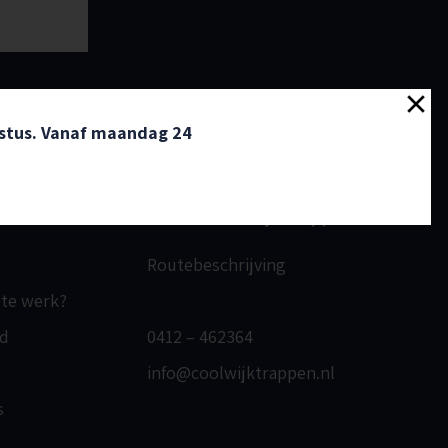
ustus. Vanaf maandag 24
n
van de Coolwijk Trappen
Routebeschrijving
 te werk?
d
0412 – 462364
info@coolwijktrappen.nl
s