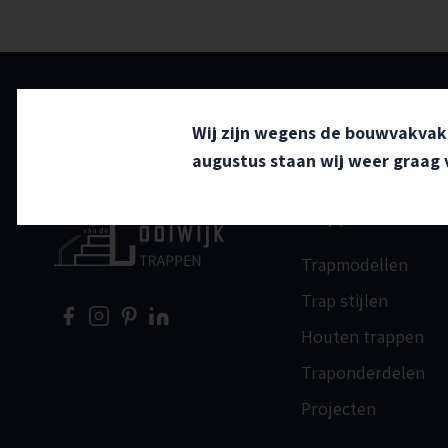
Wij zijn wegens de bouwvakvaka
augustus staan wij weer graag v
Trappen
Home
Trapmodellen
Trap stijlen
Houten trappen
Traponderdelen
Projecten