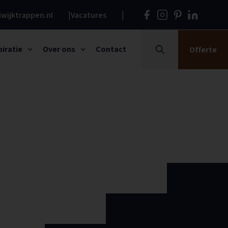
wijktrappen.nl
Vacatures
piratie
Over ons
Contact
Offerte
Zoeken