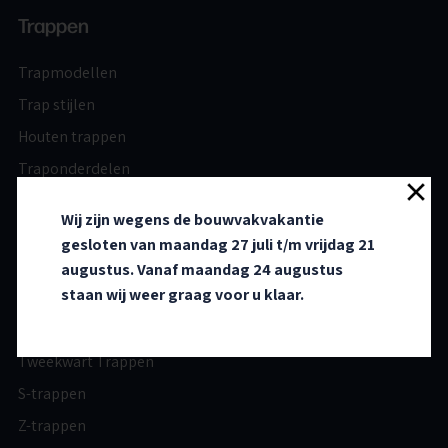
Trappen
Trapmodellen
Trap stijlen
Houten trappen
Traponderdelen
Projecten
Wij zijn wegens de bouwvakvakantie
gesloten van maandag 27 juli t/m vrijdag 21
Modellen
augustus. Vanaf maandag 24 augustus
staan wij weer graag voor u klaar.
Rechte steektrappen
Driekwart Trappen
Tweekwart Trappen
S-trappen
Z-trappen