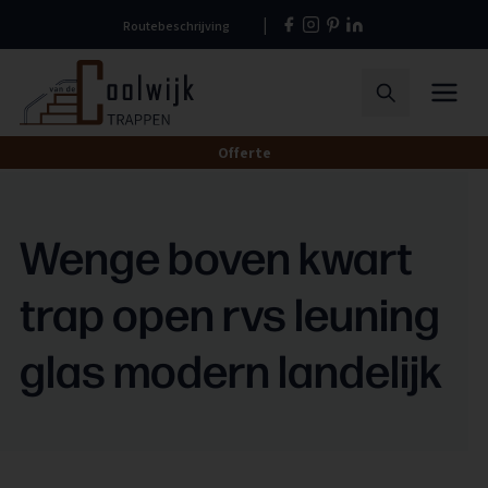
Naar
Routebeschrijving
hoofdinhoud
Home
Menu
Zoeken
Offerte
Wenge boven kwart
trap open rvs leuning
glas modern landelijk