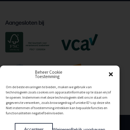
Aangesloten bij
Beheer Cookie
Toestemming
Om de beste ervaringen te bieden, maken we gebruik van
technologieën zoals cookies om apparaatinformatie op te slaan en/of
te openen. Instemmen met deze technologieën stelt ons in staat om
gegevens te verwerken, zoals browsegedrag of unieke ID's op deze site.
Niet instemmen of toestemming intrekken kan bepaalde functies en
functionaliteiten negatief beïnvloeden.
Algemene voorwaarden
Accepteer
Weigeren
Bekijk voorkeuren