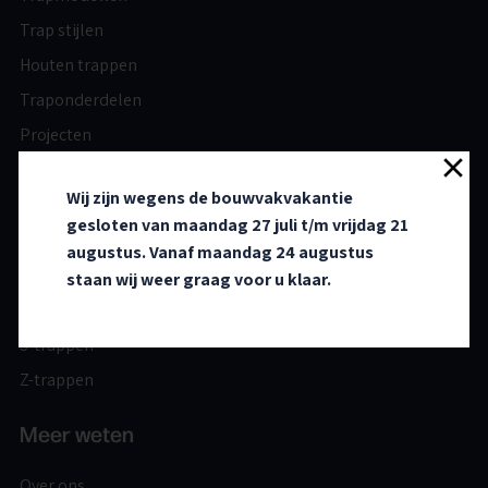
Trap stijlen
Houten trappen
Traponderdelen
Projecten
Modellen
Wij zijn wegens de bouwvakvakantie
gesloten van maandag 27 juli t/m vrijdag 21
Rechte steektrappen
augustus. Vanaf maandag 24 augustus
Driekwart Trappen
staan wij weer graag voor u klaar.
Tweekwart Trappen
S-trappen
Z-trappen
Meer weten
Over ons