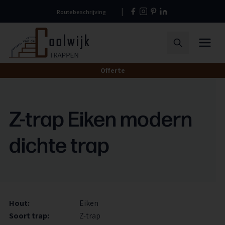
Naar
Routebeschrijving
hoofdinhoud
Home
Menu
Zoeken
Offerte
Z-trap Eiken modern
dichte trap
Hout:
Eiken
Soort trap:
Z-trap