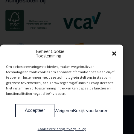
Beheer Cookie
Toestemming
Om de beste ervaringen te bieden, maken we gebruik van
technologieën zoals cookies om apparaatinformatie op te slaan en/of
te openen. Instemmen met deze technologieën stelt ons in staat om
gegevens te verwerken, zoals browsegedrag of unieke ID's op deze site.
Niet instemmen of toestemming intrekken kan bepaalde functies en
functionaliteiten negatief beïnvloeden.
Algemene voorwaarden
Accepteer
Weigeren
Bekijk voorkeuren
Privacy policy
Cookie verklaring
Copyright Van de Coolwijk Trappen 2026
Cookie verklaring
Privacy Policy