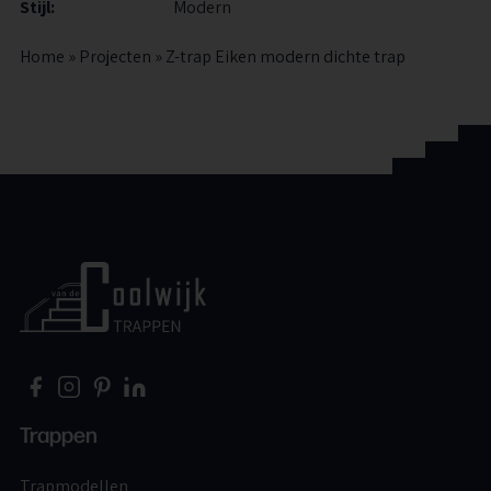
Stijl:
Modern
Home
»
Projecten
»
Z-trap Eiken modern dichte trap
Home
Trappen
Trapmodellen