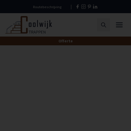
Naar
Routebeschrijving
hoofdinhoud
Home
Menu
Zoeken
Offerte