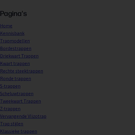
naar:
Pagina's
Home
Kennisbank
Trapmodellen
Bordestrappen
Driekwart Trappen
Kwart trappen
Rechte steektrappen
Ronde trappen
S-trappen
Scheluwtrappen
Tweekwart Trappen
Z-trappen
Vervangende Vlizotrap
Trap stijlen
Klassieke trappen