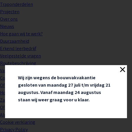
Traponderdelen
Projecten
Over ons
Nieuws
Hoe gaan wij te werk?
Duurzaamheid
Erkend leerbedrijf
Veelgestelde vragen
Routebeschrijving
Vacatures
Wij zijn wegens de bouwvakvakantie
Contact
gesloten van maandag 27 juli t/m vrijdag 21
Offerte
augustus. Vanaf maandag 24 augustus
Houten tafels
staan wij weer graag voor u klaar.
Zakelijk
Offerte aanvraag verstuurd
Algemene voorwaarden
Cookie verklaring
Privacy Policy